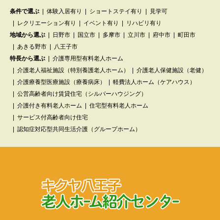
条件で選ぶ
体験入居有り
ショートステイ有り
見学可
レクリエーション有り
イベント有り
リハビリ有り
地域から選ぶ
日野市
国立市
多摩市
立川市
府中市
町田市
あきる野市
八王子市
特長から選ぶ
介護専用型有料老人ホーム
介護老人福祉施設（特別養護老人ホーム）
介護老人保健施設（老健）
介護療養型医療施設（療養病床）
軽費法人ホーム（ケアハウス）
公営高齢者向け賃貸住宅（シルバーハウジング）
介護付き有料老人ホーム
住宅型有料老人ホーム
サービス付高齢者向け住宅
認知症対応型共同生活介護（グループホーム）