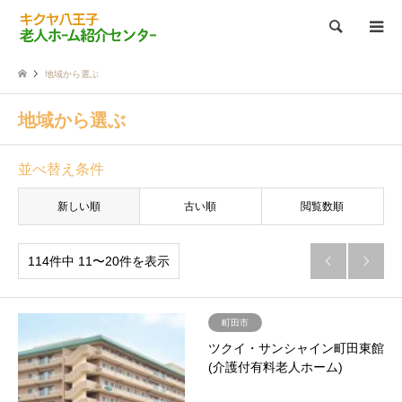
検索
地域から選ぶ
地域から選ぶ
並べ替え条件
新しい順
古い順
閲覧数順
114件中 11〜20件を表示


町田市
ツクイ・サンシャイン町田東館
(介護付有料老人ホーム)