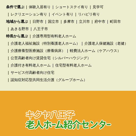
条件で選ぶ
体験入居有り
ショートステイ有り
見学可
レクリエーション有り
イベント有り
リハビリ有り
地域から選ぶ
日野市
国立市
多摩市
立川市
府中市
町田市
あきる野市
八王子市
特長から選ぶ
介護専用型有料老人ホーム
介護老人福祉施設（特別養護老人ホーム）
介護老人保健施設（老健）
介護療養型医療施設（療養病床）
軽費法人ホーム（ケアハウス）
公営高齢者向け賃貸住宅（シルバーハウジング）
介護付き有料老人ホーム
住宅型有料老人ホーム
サービス付高齢者向け住宅
認知症対応型共同生活介護（グループホーム）