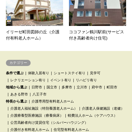
イリーゼ町田図師の丘（介護
ココファン鶴川駅前(サービス
付有料老人ホーム）
付き高齢者向け住宅)
カテゴリー
条件で選ぶ
体験入居有り
ショートステイ有り
見学可
レクリエーション有り
イベント有り
リハビリ有り
地域から選ぶ
日野市
国立市
多摩市
立川市
府中市
町田市
あきる野市
八王子市
特長から選ぶ
介護専用型有料老人ホーム
介護老人福祉施設（特別養護老人ホーム）
介護老人保健施設（老健）
介護療養型医療施設（療養病床）
軽費法人ホーム（ケアハウス）
公営高齢者向け賃貸住宅（シルバーハウジング）
介護付き有料老人ホーム
住宅型有料老人ホーム