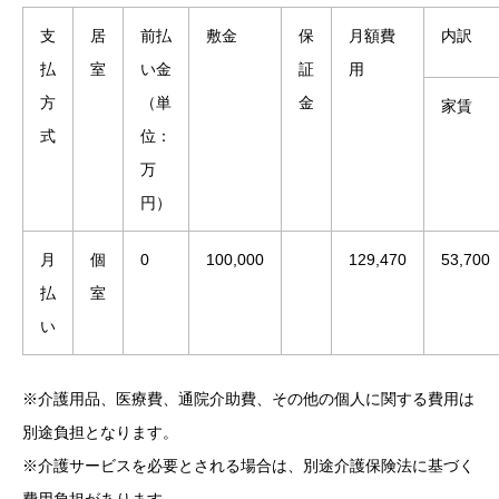
支
居
前払
敷金
保
月額費
内訳
払
室
い金
証
用
方
（単
金
家賃
式
位：
万
円）
月
個
0
100,000
129,470
53,700
払
室
い
※介護用品、医療費、通院介助費、その他の個人に関する費用は
別途負担となります。
※介護サービスを必要とされる場合は、別途介護保険法に基づく
費用負担があります。