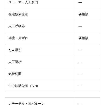
ストーマ・人工肛門
―
在宅酸素療法
要相談
人工呼吸器
―
褥瘡・床ずれ
要相談
たん吸引
―
人工透析
―
気管切開
―
中心静脈栄養（IVH)
―
カテーテル・尿バルーン
―