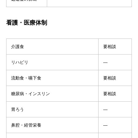
看護・医療体制
介護食
要相談
リハビリ
―
流動食・嚥下食
要相談
糖尿病・インスリン
要相談
胃ろう
―
鼻腔・経管栄養
―