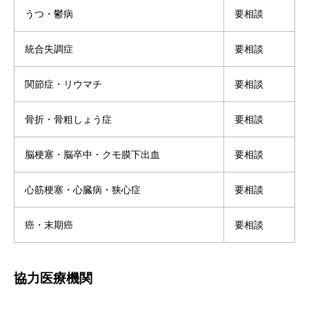
うつ・鬱病
要相談
統合失調症
要相談
関節症・リウマチ
要相談
骨折・骨粗しょう症
要相談
脳梗塞・脳卒中・クモ膜下出血
要相談
心筋梗塞・心臓病・狭心症
要相談
癌・末期癌
要相談
協力医療機関