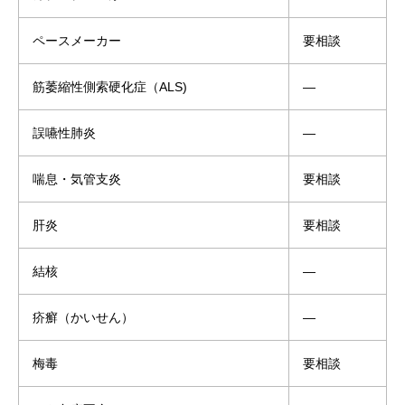
ペースメーカー
要相談
筋萎縮性側索硬化症（ALS)
―
誤嚥性肺炎
―
喘息・気管支炎
要相談
肝炎
要相談
結核
―
疥癬（かいせん）
―
梅毒
要相談