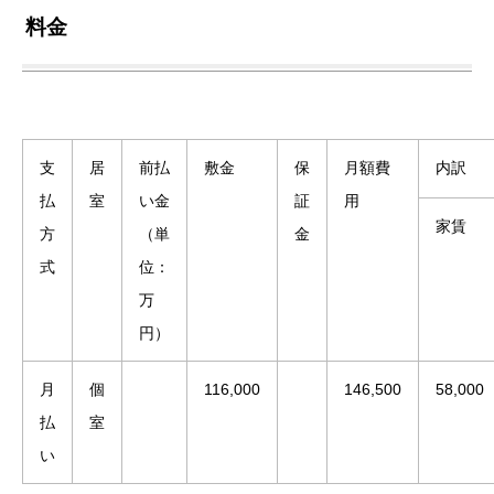
料金
支
居
前払
敷金
保
月額費
内訳
払
室
い金
証
用
家賃
方
（単
金
式
位：
万
円）
月
個
116,000
146,500
58,000
払
室
い