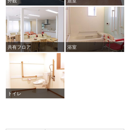
外観
居室
共有フロア
浴室
トイレ