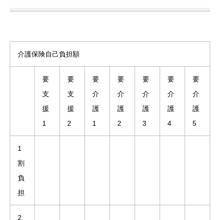
介護保険自己負担額
要
要
要
要
要
要
要
支
支
介
介
介
介
介
援
援
護
護
護
護
護
1
2
1
2
3
4
5
1
割
負
担
2