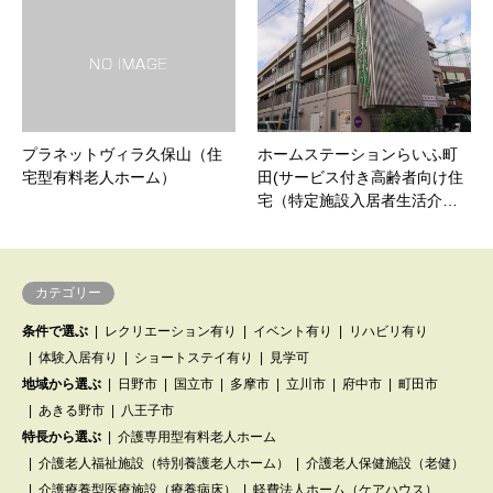
プラネットヴィラ久保山（住
ホームステーションらいふ町
宅型有料老人ホーム）
田(サービス付き高齢者向け住
宅（特定施設入居者生活介…
カテゴリー
条件で選ぶ
レクリエーション有り
イベント有り
リハビリ有り
体験入居有り
ショートステイ有り
見学可
地域から選ぶ
日野市
国立市
多摩市
立川市
府中市
町田市
あきる野市
八王子市
特長から選ぶ
介護専用型有料老人ホーム
介護老人福祉施設（特別養護老人ホーム）
介護老人保健施設（老健）
介護療養型医療施設（療養病床）
軽費法人ホーム（ケアハウス）