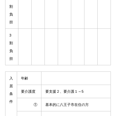
割
負
担
3
割
負
担
入
年齢
居
要介護度
要支援２、要介護１～5
条
件
①
基本的に八王子市在住の方