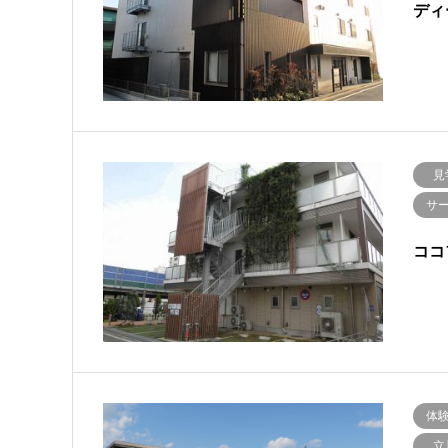
ディ
見
サ
ココ
体
立