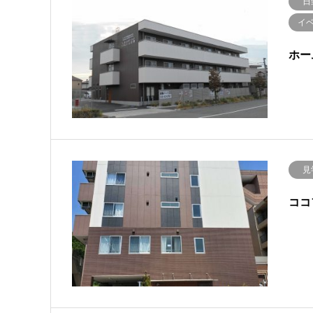
日
イ
ホー
見
ココ