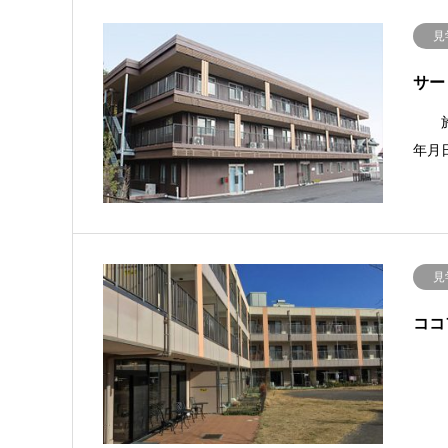
見
サー
施設
年月
見
ココ