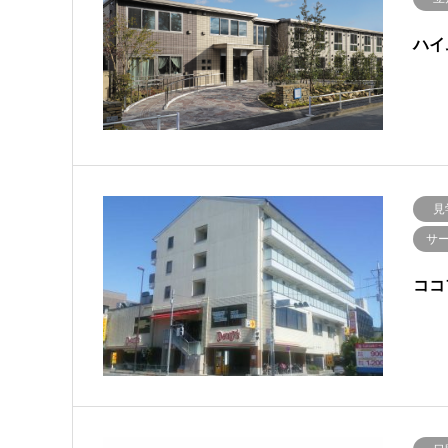
ハイ
見
サ
ココ