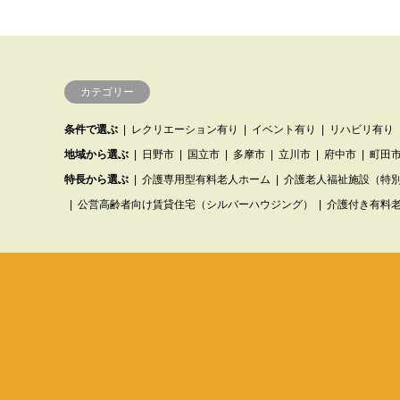
カテゴリー
条件で選ぶ
レクリエーション有り
イベント有り
リハビリ有り
地域から選ぶ
日野市
国立市
多摩市
立川市
府中市
町田
特長から選ぶ
介護専用型有料老人ホーム
介護老人福祉施設（特
公営高齢者向け賃貸住宅（シルバーハウジング）
介護付き有料