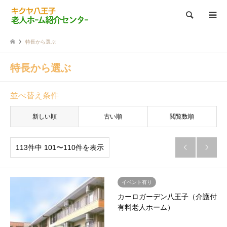
検索
特長から選ぶ
特長から選ぶ
並べ替え条件
新しい順
古い順
閲覧数順
113件中 101〜110件を表示


イベント有り
カーロガーデン八王子（介護付
有料老人ホーム）