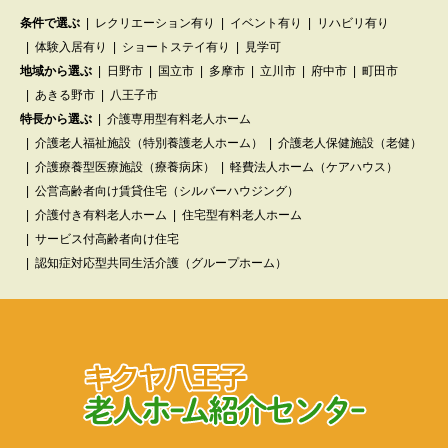
条件で選ぶ
レクリエーション有り
イベント有り
リハビリ有り
体験入居有り
ショートステイ有り
見学可
地域から選ぶ
日野市
国立市
多摩市
立川市
府中市
町田市
あきる野市
八王子市
特長から選ぶ
介護専用型有料老人ホーム
介護老人福祉施設（特別養護老人ホーム）
介護老人保健施設（老健）
介護療養型医療施設（療養病床）
軽費法人ホーム（ケアハウス）
公営高齢者向け賃貸住宅（シルバーハウジング）
介護付き有料老人ホーム
住宅型有料老人ホーム
サービス付高齢者向け住宅
認知症対応型共同生活介護（グループホーム）