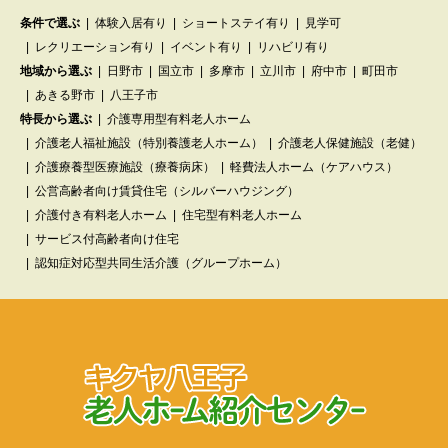
条件で選ぶ
体験入居有り
ショートステイ有り
見学可
レクリエーション有り
イベント有り
リハビリ有り
地域から選ぶ
日野市
国立市
多摩市
立川市
府中市
町田市
あきる野市
八王子市
特長から選ぶ
介護専用型有料老人ホーム
介護老人福祉施設（特別養護老人ホーム）
介護老人保健施設（老健）
介護療養型医療施設（療養病床）
軽費法人ホーム（ケアハウス）
公営高齢者向け賃貸住宅（シルバーハウジング）
介護付き有料老人ホーム
住宅型有料老人ホーム
サービス付高齢者向け住宅
認知症対応型共同生活介護（グループホーム）