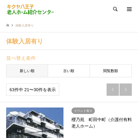
検索
体験入居有り
体験入居有り
並べ替え条件
新しい順
古い順
閲覧数順
63件中 21〜30件を表示


イベント有り
櫻乃苑 町田中町（介護付有料
老人ホーム）