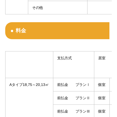
その他
料金
支払方式
居室
Aタイプ18,75～20,13㎡
前払金 プランⅠ
個室
1
前払金 プランⅡ
個室
1
前払金 プランⅢ
個室
1