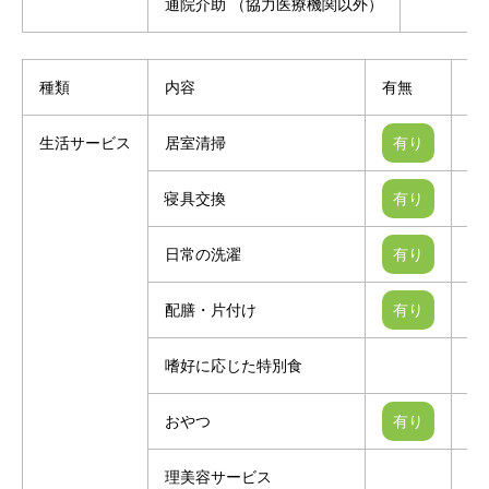
通院介助 （協力医療機関以外）
種類
内容
有無
別
生活サービス
居室清掃
寝具交換
日常の洗濯
配膳・片付け
嗜好に応じた特別食
おやつ
理美容サービス