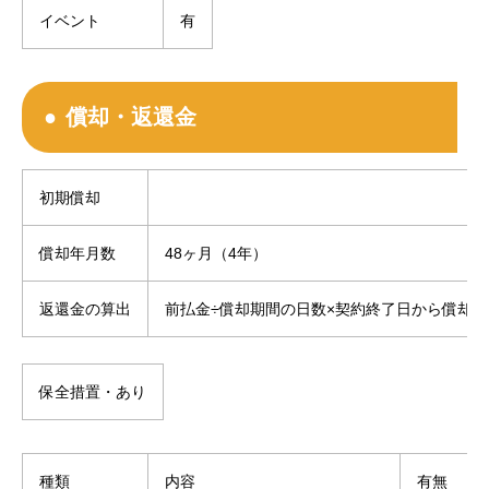
イベント
有
償却・返還金
初期償却
償却年月数
48ヶ月（4年）
返還金の算出
前払金÷償却期間の日数×契約終了日から償却
保全措置・あり
種類
内容
有無