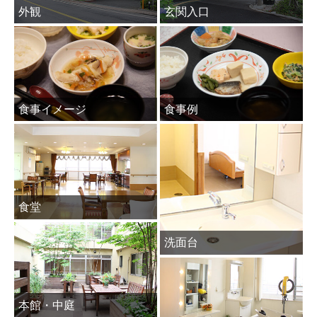
外観
玄関入口
食事イメージ
食事例
食堂
洗面台
本館・中庭