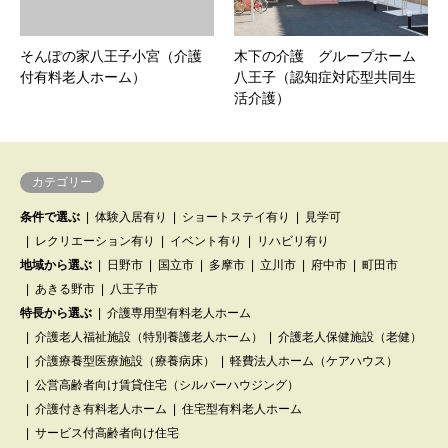
そんぽの家八王子小宮（介護
木下の介護 グループホーム
付有料老人ホーム）
八王子（認知症対応型共同生
活介護）
カテゴリー
条件で選ぶ
体験入居有り
ショートステイ有り
見学可
レクリエーション有り
イベント有り
リハビリ有り
地域から選ぶ
日野市
国立市
多摩市
立川市
府中市
町田市
あきる野市
八王子市
特長から選ぶ
介護専用型有料老人ホーム
介護老人福祉施設（特別養護老人ホーム）
介護老人保健施設（老健）
介護療養型医療施設（療養病床）
軽費法人ホーム（ケアハウス）
公営高齢者向け賃貸住宅（シルバーハウジング）
介護付き有料老人ホーム
住宅型有料老人ホーム
サービス付高齢者向け住宅