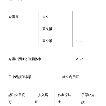
介護度
自立
要支援
1～2
要介護
1～5
介護に関する職員体制
2.5：1
日中看護師常駐
終身利用可
認知症重度
二人入居
作業療法
手厚い介
可
可
士
護