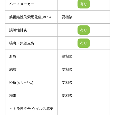
ペースメーカー
筋萎縮性側索硬化症(ALS)
要相談
誤嚥性肺炎
喘息・気管支炎
肝炎
要相談
結核
要相談
疥癬(かいせん)
要相談
梅毒
要相談
ヒト免疫不全 ウイルス感染