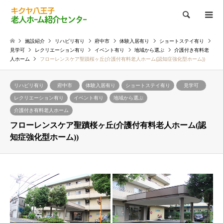
検索
施設紹介
リハビリ有り
府中市
体験入居有り
ショートステイ有り
見学可
レクリエーション有り
イベント有り
地域から選ぶ
介護付き有料老
人ホーム
フローレンスケア聖蹟桜ヶ丘(介護付有料老人ホーム(認知症強化型ホーム))
リハビリ有り
府中市
体験入居有り
ショートステイ有り
見学可
レクリエーション有り
イベント有り
地域から選ぶ
介護付き有料老人ホーム
フローレンスケア聖蹟桜ヶ丘(介護付有料老人ホーム(認
知症強化型ホーム))