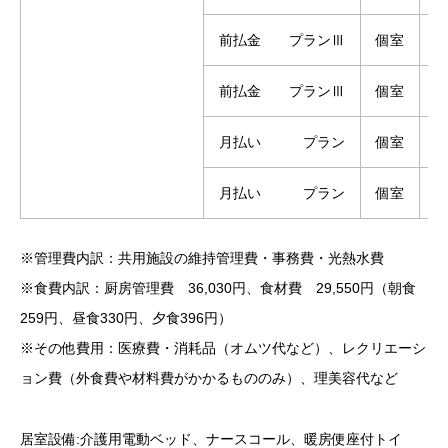
前払金 プランⅢ
個室
1
前払金 プランⅢ
個室
月払い プラン
個室
1
月払い プラン
個室
※管理費内訳：共用施設の維持管理費・事務費・光熱水費
※食費内訳：厨房管理費 36,030円、食材費 29,550円（朝食
259円、昼食330円、夕食396円）
※その他費用：医療費・消耗品（オムツ代など）、レクリエーシ
ョン費（外食費や材料費がかかるもののみ）、理美容代など
居室設備:介護用電動ベッド、ナースコール、暖房便座付トイ