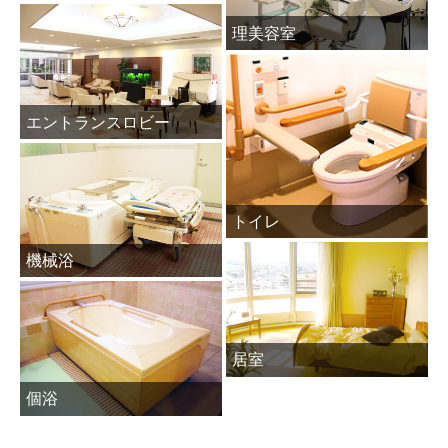
理美容室
エントランスロビー
トイレ
機械浴
居室
個浴