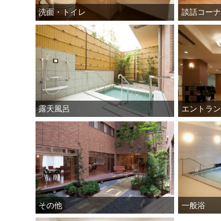
洗面・トイレ
談話コーナ
露天風呂
エントラン
その他
一般浴