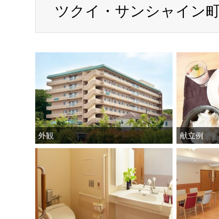
ツクイ・サンシャイン町
外観
献立例