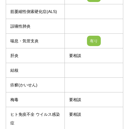
筋萎縮性側索硬化症(ALS)
誤嚥性肺炎
喘息・気管支炎
肝炎
要相談
結核
疥癬(かいせん)
梅毒
要相談
ヒト免疫不全 ウイルス感染
要相談
症