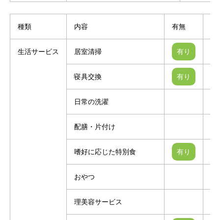
種類
内容
有無
別
生活サービス
居室清掃
寝具交換
日常の洗濯
有
配膳・片付け
嗜好に応じた特別食
有
おやつ
有
理美容サービス