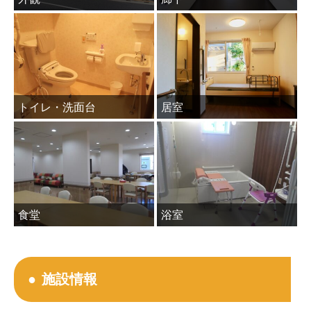
トイレ・洗面台
居室
食堂
浴室
施設情報